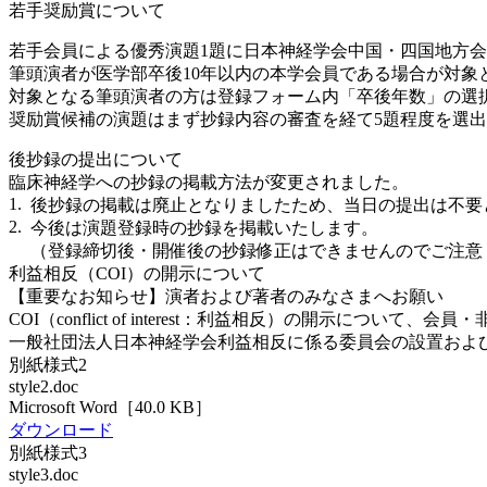
若手奨励賞について
若手会員による優秀演題1題に日本神経学会中国・四国地方
筆頭演者が医学部卒後10年以内の本学会員である場合が対象
対象となる筆頭演者の方は登録フォーム内「卒後年数」の選択
奨励賞候補の演題はまず抄録内容の審査を経て5題程度を選
後抄録の提出について
臨床神経学への抄録の掲載方法が変更されました。
1.
後抄録の掲載は廃止となりましたため、当日の提出は不要
2.
今後は演題登録時の抄録を掲載いたします。
（登録締切後・開催後の抄録修正はできませんのでご注意
利益相反（COI）の開示について
【重要なお知らせ】演者および著者のみなさまへお願い
COI（conflict of interest：利益相反）の開示につ
一般社団法人日本神経学会利益相反に係る委員会の設置およ
別紙様式2
style2.doc
Microsoft Word［40.0 KB］
ダウンロード
別紙様式3
style3.doc