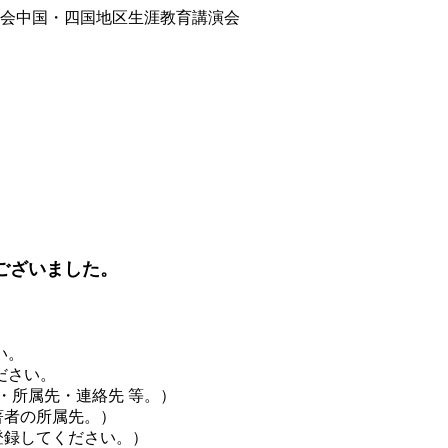
ございました。
い。
ださい。
・所属先・連絡先 等。）
著者の所属先。）
登録してください。）