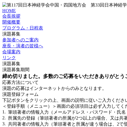
HOME
会長挨拶
開催概要
プログラム・日程表
演題募集
参加者へのご案内
座長・演者の皆様へ
会場案内
リンク
演題募集
演題募集期間
締め切りました。多数のご応募をいただきありがとう
応募方法について
演題の応募はインターネットからのみとなります。
演題登録フォーム
下記ボタンをクリックの上、画面の説明に従いご入力くださ
＜登録手順（メニュー）＞画面の必須項目は必ず入力してく
1.
筆頭著者の情報入力（メールアドレス・パスワード・氏名
2.
所属先の登録（筆頭著者の所属が2つ以上の場合、又は共
3.
共同著者の情報入力（筆頭著者と所属が違う場合は、2で