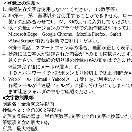
＜登録上の注意＞
1.
機種依存文字は使用しないでください。（○数字等）
2.
JIS第一、第二基準以外は使用することができません。ロー
英字の組み合わせでII、IV、XIのように入力してください
3.
以下の最新バージョンのブラウザでの動作確認を行ってお
Microsoft Edge、Google Chrome、Mozilla Firefox、Safari
※JavaScriptが有効な状態でご利用ください。
※携帯電話、スマートフォン等の場合、画面が正しく表示
4.
抄録にはご本人が登録された内容がそのまま掲載されます
意ください。登録締め切り後の抄録内容の変更はできませ
※登録完了後にメールが届きます。
ＩＤとパスワードで下記ボタンより締切まで修正･削除が
5.
Webメール（Gmail・Yahoo!メール等）をご利用の方へ
各種メールが「迷惑フォルダ」に振り分けられてしまって
まず迷惑フォルダの中をご確認ください。
■文字数制限等
演題名：全角60文字以内
抄録本文：全角800文字以内
※英文登録の際は、半角英数字2文字で全角1文字に換算いた
筆頭演者含め最大10名
所属：最大5施設