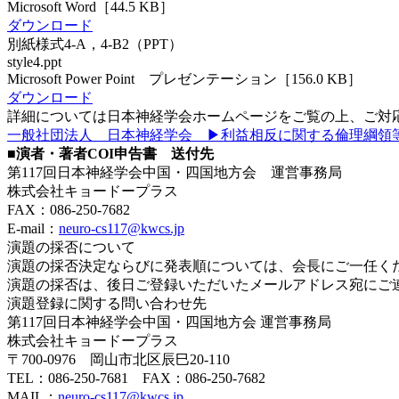
Microsoft Word［44.5 KB］
ダウンロード
別紙様式4-A，4-B2（PPT）
style4.ppt
Microsoft Power Point プレゼンテーション［156.0 KB］
ダウンロード
詳細については日本神経学会ホームページをご覧の上、ご対
一般社団法人 日本神経学会 ▶利益相反に関する倫理綱領
■演者・著者COI申告書 送付先
第117回日本神経学会中国・四国地方会 運営事務局
株式会社キョードープラス
FAX：086-250-7682
E-mail：
neuro-cs117@kwcs.jp
演題の採否について
演題の採否決定ならびに発表順については、会長にご一任く
演題の採否は、後日ご登録いただいたメールアドレス宛にご
演題登録に関する問い合わせ先
第117回日本神経学会中国・四国地方会 運営事務局
株式会社キョードープラス
〒700-0976 岡山市北区辰巳20-110
TEL：086-250-7681 FAX：086-250-7682
MAIL：
neuro-cs117@kwcs.jp