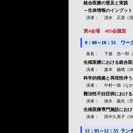
統合医療の普及と実践
～生体情報のインプット
演者：
清水 正彦（
第4会場 405会議室 
9：00～10：55 
座長：
下屋 浩一郎
生殖医療における統合医
演者：
森本 義晴（H
科学的根拠と再現性伴う
演者：
中村一徳（な
難治性不妊症例における
演者：
德永 義光（
生殖医療専門施設におけ
演者：
田中久美子（H
12：05～12：55