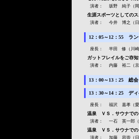
演者：
坂野 純子（
生涯スポーツとしてのス
演者：
今井 博之（
12：05～12：55
座長：
半田 修（川崎
ガットフレイルをご存知
演者：
内藤 裕二（
13：00～13：25 総会
13：30～14：25 デ
座長：
福沢 嘉孝（
温泉 ＶＳ．サウナでの
演者：
一石 英一郎（
温泉 ＶＳ．サウナでの
演者：
加藤 容崇（