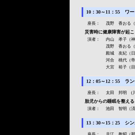
10：30～11：55 
座長：
茂野 香おる
災害時に健康障害が起こ
演者：
内山 孝子（
茂野 香おる
殿城 友紀（
河合 桃代（帝
大宮 裕子（
12：05～12：55
座長：
太田 邦明 (
胎児からの睡眠を整える
演者：
池田 智明（
13：30～15：25 
座長：
月江 教昭（