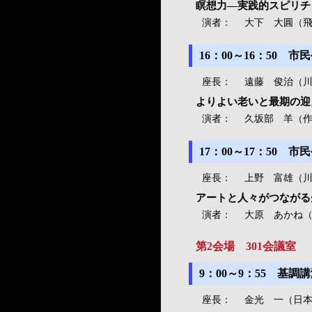
瞑想力―実践的スピリチ
演者：
大下 大圓（
16：00～16：50 市
座長：
遠藤 俊治（
よりよい老いと最期の迎
演者：
久坂部 羊（
17：00～17：50 市
座長：
上野 富雄（
アートと人々がつながる
演者：
大原 あかね
第2会場 301会議室 
9：00～9：55 基
座長：
金光 一（日