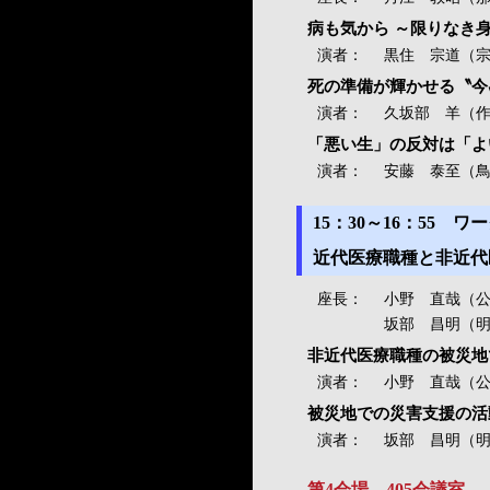
病も気から ～限りなき
演者：
黒住 宗道（宗
死の準備が輝かせる〝今
演者：
久坂部 羊（
「悪い生」の反対は「よ
演者：
安藤 泰至（
15：30～16：55
近代医療職種と非近代
座長：
小野 直哉（公
坂部 昌明（
非近代医療職種の被災地
演者：
小野 直哉（
被災地での災害支援の活
演者：
坂部 昌明（
第4会場 405会議室 