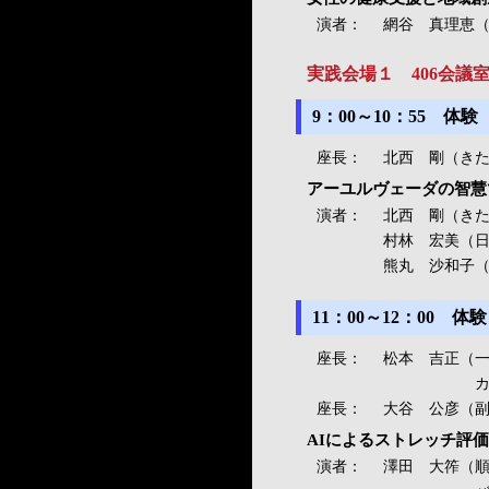
演者：
網谷 真理恵
実践会場１ 406会議
9：00～10：55 
座長：
北西 剛（き
アーユルヴェーダの智慧
演者：
北西 剛（き
村林 宏美（
熊丸 沙和子
11：00～12：00 
座長：
松本 吉正（
カイロプラク
座長：
大谷 公彦（
AIによるストレッチ評
演者：
澤田 大筰（