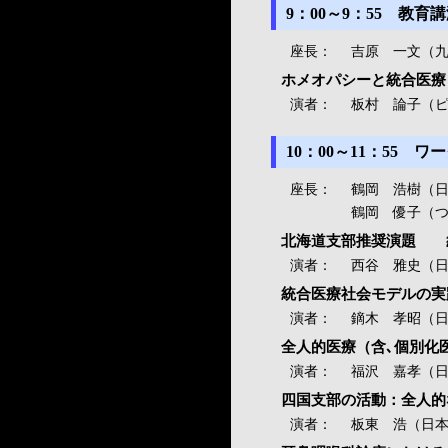
9：00～9：55 教
座長：
吉原 一文（九
ホメオパシーと統合医療
演者：
板村 論子（
10：00～11：55
座長：
鶴岡 浩樹（日
鶴岡 優子（
北海道支部推奨演題 
演者：
西谷 雅史（
統合医療社会モデルの実
演者：
鏑木 孝昭（
全人的医療（含､個別化
演者：
福沢 嘉孝（
四国支部の活動：全人的
演者：
板東 浩（日本