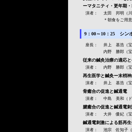
ーマタニティ・更年期・
演者：
太田 邦明（
＊朝食をご用意
9：00～10：25
座長：
井上 基浩（
内野 勝郎（
従来の鍼灸治療の適応と
演者：
内野 勝郎（
再生医学と鍼灸ー末梢神
演者：
井上 基浩（
骨癒合の促進と鍼通電
演者：
中島 美和（
腱癒合の促進と鍼通電刺
演者：
大井 優紀（宝
鍼通電刺激による筋再生
演者：
池宗 佐知子