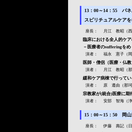
13：00～14：55
スピリチュアルケアを
座長：
月江 教昭（西
臨床における全人的ケア
－医療者のsufferin
演者：
福永 憲子（岡
医師・僧侶（医療・仏教
演者：
月江 教昭（那
緩和ケア病棟で行ってい
演者：
原 遵由（那珂
宗教家が(統合)医療に期
演者：
安部 智海（
15：00～15：50
座長：
伊藤 壽記（