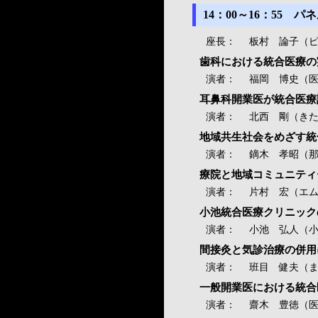
14：00～16：55
座長：
板村 論子（ピ
歯科における統合医療の
演者：
福岡 博史（医
耳鼻科開業医が統合医療
演者：
北西 剛（き
地域共生社会をめざす統
演者：
鏑木 孝昭（
療院と地域コミュニティ
演者：
片村 宏（エ
小池統合医療クリニック
演者：
小池 弘人（
間接灸と気診治療の併用に
演者：
班目 健夫（
一般開業医における統合
演者：
齋木 豊徳（