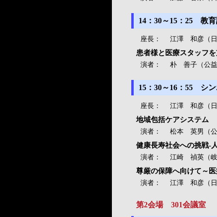
14：30～15：25 
座長：
江澤 和彦（
患者様と医療スタッフを
演者：
朴 善子（公
15：30～16：55
座長：
江澤 和彦（
地域包括ケアシステム 
演者：
松本 英男（
健康長寿社会への挑戦-人
演者：
江崎 禎英（
尊厳の保障へ向けて～医
演者：
江澤 和彦（
第2会場 301会議室 