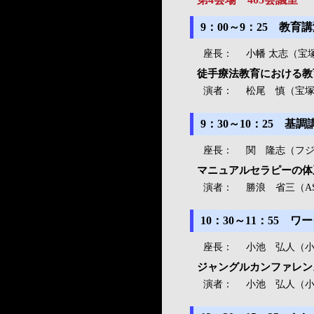
9：00～9：25 教
座長：
小幡 太志（宝
徒手療法教育における教
演者：
松尾 慎（宝
9：30～10：25 
座長：
関 隆志（フ
マニュアルセラピーの体
演者：
勝浪 省三（A
10：30～11：55
座長：
小池 弘人（
ジャングルカンファレン
演者：
小池 弘人（