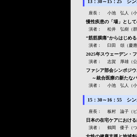
13：30～15：25
座長：
小池 弘人（
慢性疾患の「場」として
演者：
松井 弘樹（
“筋筋膜痛”からはじめ
演者：
臼田 頌（慶
2025年スウェーデン
演者：
志賀 厚雄（
ファシア部会シンポジウ
～統合医療の新たなパ
演者：
小池 弘人（
15：30～16：55
座長：
板村 論子（
日本の在宅ケアにおける
演者：
鶴岡 優子（
女性の健康支援と地域創