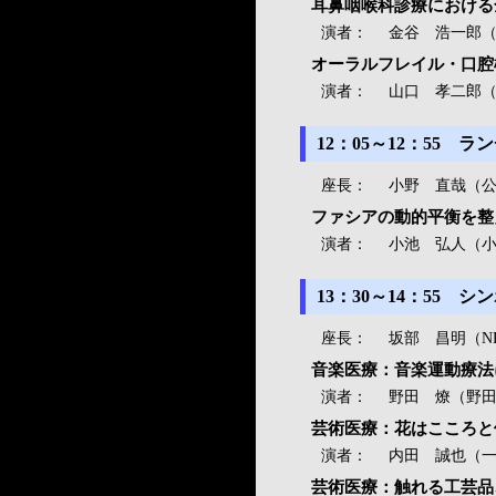
耳鼻咽喉科診療における
演者：
金谷 浩一郎
オーラルフレイル・口腔
演者：
山口 孝二郎（
12：05～12：55
座長：
小野 直哉（
ファシアの動的平衡を整え
演者：
小池 弘人（
13：30～14：55
座長：
坂部 昌明（N
音楽医療：音楽運動療法
演者：
野田 燎（野
芸術医療：花はこころと
演者：
内田 誠也（
芸術医療：触れる工芸品