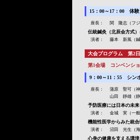
15：00～17：00 
座長：
関 隆志（フ
伝統鍼灸（北辰会方式）
演者：
藤本 新風（
大会プログラム 第2日
第1会場 コンベンシ
9：00～11：55 
座長：
蒲原 聖可（
山田 靜雄（
予防医療には日本の未来
演者：
金城 実（一
機能性医学からみた統合
演者：
沼田 光生（
心身の健康を支える環境