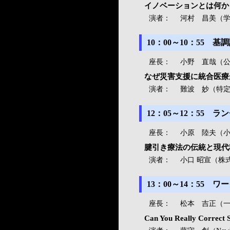
イノベーションとは何か
演者：
河村 昌美（学
10：00～10：55
座長：
小野 直哉（公
なぜ災害支援に統合医療
演者：
難波 妙（特定
12：05～12：55
座長：
小原 陸夫（小
腱引き療法の伝統と現代
演者：
小口 昭宣（株
13：00～14：55
座長：
松本 吉正（
Can You Really Correct 