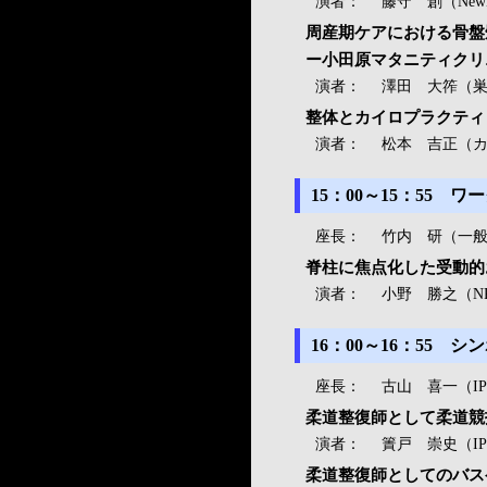
演者：
藤守 創（NewMe
周産期ケアにおける骨
ー小田原マタニティクリ
演者：
澤田 大筰（
整体とカイロプラクティ
演者：
松本 吉正（カイ
15：00～15：55
座長：
竹内 研（一般
脊柱に焦点化した受動的
演者：
小野 勝之（N
16：00～16：55
座長：
古山 喜一（I
柔道整復師として柔道競
演者：
簀戸 崇史（I
柔道整復師としてのバス