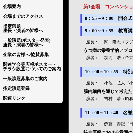
会場案内
第1会場 コンベンシ
会場までのアクセス
8：55～9：00 開会式
指定演題
座長・演者の皆様へ
9：00～9：55 教育
一般演題(ポスター発表)
座長：
関 隆志（フ
座長・演者の皆様へ
うつ病の栄養学的アプロ
企業の皆様へ/協賛募集
演者：
功刀 浩（帝京
関連学会等広報ポスター・
チラシ設置についてのご案内
10：00～10：55 特
一般演題募集のご案内
座長：
小池 弘人（
指定演題登録
腸内細菌を通じて考えた
関連リンク
演者：
吉村 清（昭和
11：00～11：40
座長：
伊藤 壽記（
統合医療における看護の