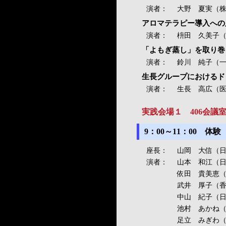
演者：
大野 夏実（株式会
アロマテラピー導入への
演者：
枡田 久美子
「よもぎ蒸し」を取り巻
演者：
鈴川 純子（
生長グループにおけるド
演者：
生長 高広（医
実践会場１ 406会議
9：00～11：00 体
座長：
山岡 大信（
演者：
山本 和江（
依田 貴美恵
武井 厚子（
中山 紀子（
池村 あかね
足立 みぎわ（