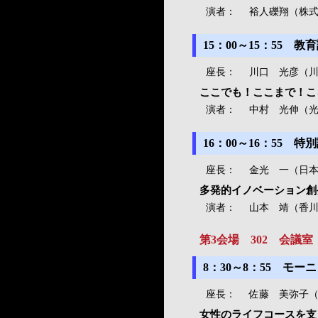
演者：
裕人礫翔（株式
15：00～15：55
座長：
川口 光彦（
ここでも！ここまで！こ
演者：
中村 光伸（
16：00～16：55
座長：
金光 一（日
多発的イノベーション創
演者：
山本 靖（香
第3会場 302 会議室
8：30～8：55 モ
座長：
佐藤 美弥子
女性のライフコースを