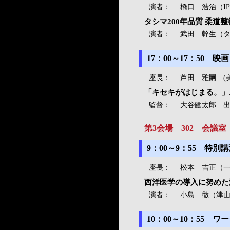
演者：
橋口 浩治（I
タシマ200年品質 柔道
演者：
武田 幹生（
17：00～17：50
座長：
芦田 雅嗣 (
「キセキがはじまる。」
監督：
大谷健太郎 出
第3会場 302 会議室
9：00～9：55 特
座長：
松本 吉正（一
西洋医学の導入に努めた
演者：
小島 徹（津
10：00～10：55