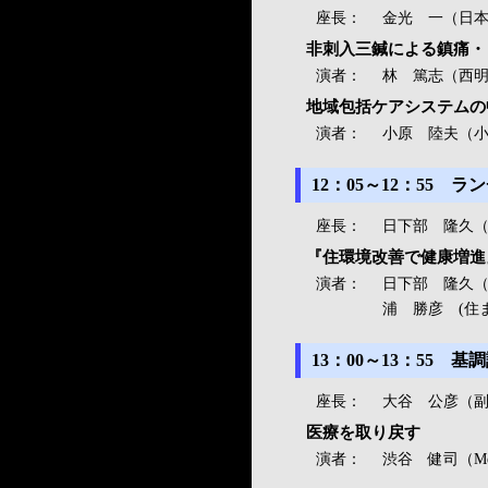
座長：
金光 一（日
非刺入三鍼による鎮痛・
演者：
林 篤志（西
地域包括ケアシステムの
演者：
小原 陸夫（
12：05～12：55
座長：
日下部 隆久
『住環境改善で健康増進
演者：
日下部 隆久
浦 勝彦 (住
13：00～13：55 
座長：
大谷 公彦（副
医療を取り戻す
演者：
渋谷 健司（Medic