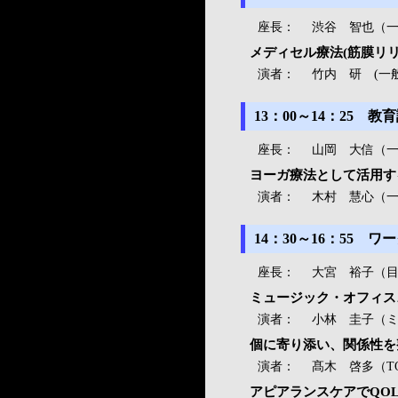
座長：
渋谷 智也（
メディセル療法(筋膜リ
演者：
竹内 研 (一
13：00～14：25
座長：
山岡 大信（
ヨーガ療法として活用す
演者：
木村 慧心（
14：30～16：55
座長：
大宮 裕子（
ミュージック・オフィス♪
演者：
小林 圭子（ミ
個に寄り添い、関係性を
演者：
髙木 啓多（T
アピアランスケアでQOL向上