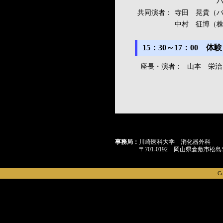
バランスス
共同演者：
寺田 晃貴（
中村 征博（株
15：30～17：00
座長・演者：
山本 栄治
岡田式
事務局：
川崎医科大学 消化器外科
〒701-0192 岡山県倉敷市松島5
C